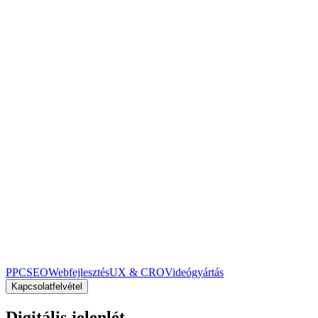
PPC
SEO
Webfejlesztés
UX & CRO
Videógyártás
Kapcsolatfelvétel
Digitális jelenlét,