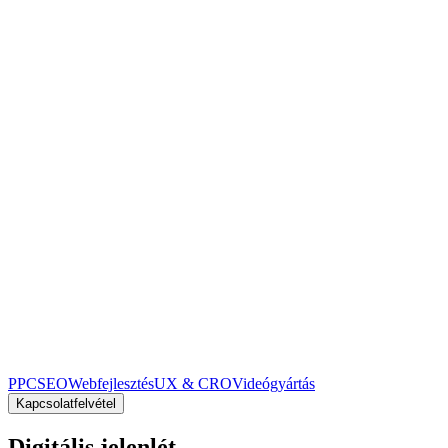
PPC
SEO
Webfejlesztés
UX & CRO
Videógyártás
Kapcsolatfelvétel
Digitális jelenlét,