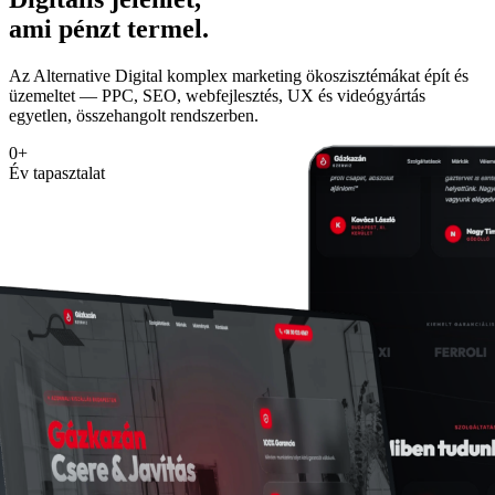
ami pénzt termel.
Az Alternative Digital komplex marketing ökoszisztémákat épít és
üzemeltet — PPC, SEO, webfejlesztés, UX és videógyártás
egyetlen, összehangolt rendszerben.
0
+
Év tapasztalat