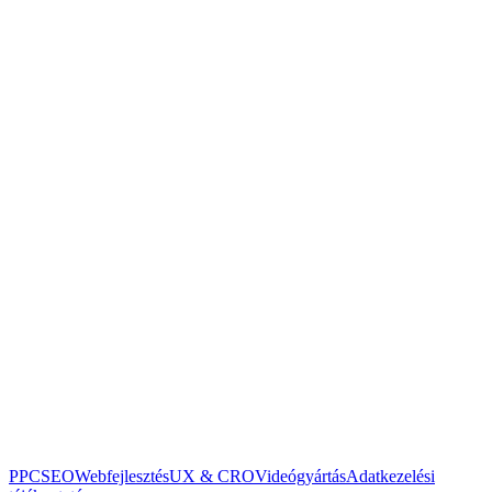
Elolvastam és elfogadom az
adatkezelési tájékoztatót
.
Küldés
A csillaggal jelölt mezők kitöltése kötelező.
PPC
SEO
Webfejlesztés
UX & CRO
Videógyártás
Adatkezelési