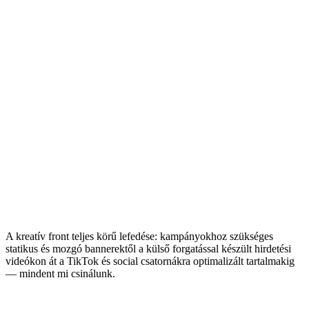
ROAS fejlődés — Meta Ads kampány
1. hónap
5,55
x
ROAS
2. hónap
7,76
x
ROAS
3. hónap
13,68
x
ROAS
A kreatív front teljes körű lefedése: kampányokhoz szükséges
statikus és mozgó bannerektől a külső forgatással készült hirdetési
videókon át a TikTok és social csatornákra optimalizált tartalmakig
— mindent mi csinálunk.