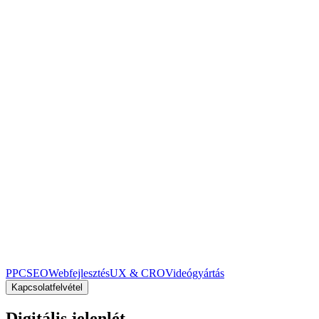
PPC
SEO
Webfejlesztés
UX & CRO
Videógyártás
Kapcsolatfelvétel
Digitális jelenlét,