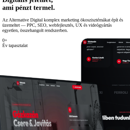
ami pénzt termel.
Az Alternative Digital komplex marketing ökoszisztémákat épít és
üzemeltet — PPC, SEO, webfejlesztés, UX és videógyártás
egyetlen, összehangolt rendszerben.
0
+
Év tapasztalat