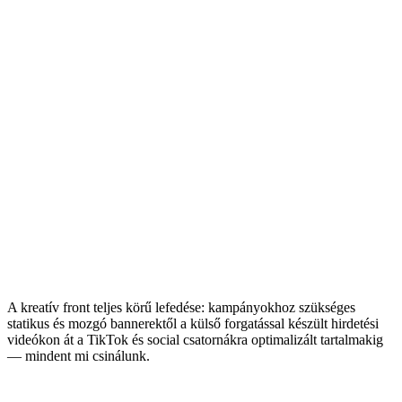
ROAS fejlődés — Meta Ads kampány
1. hónap
5,55
x
ROAS
2. hónap
7,76
x
ROAS
3. hónap
13,68
x
ROAS
A kreatív front teljes körű lefedése: kampányokhoz szükséges
statikus és mozgó bannerektől a külső forgatással készült hirdetési
videókon át a TikTok és social csatornákra optimalizált tartalmakig
— mindent mi csinálunk.