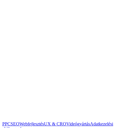
Elolvastam és elfogadom az
adatkezelési tájékoztatót
.
Küldés
A csillaggal jelölt mezők kitöltése kötelező.
PPC
SEO
Webfejlesztés
UX & CRO
Videógyártás
Adatkezelési